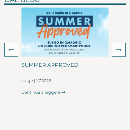
Previous
Ne
SUMMER APPROVED
stage | 1.7.2026
Continua a leggere