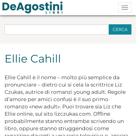
Togg
navig
CERCA
Ellie Cahill
Ellie Cahill è il nome – molto più semplice da
pronunciare – dietro cui si cela la scrittrice Liz
Czukas, autrice di romanzi young adult. Regole
d’amore per amici confusi è il suo primo
romanzo «new adult». Puoi trovare sia Liz che
Ellie online, sul sito lizczukas.com. Offline
probabilmente stanno entrambe scrivendo un
libro, oppure stanno struggendosi come
ragazzine davanti a una serie televisiva o, ancora