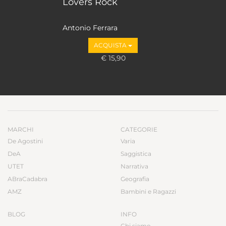
Lovers Rock
Antonio Ferrara
ACQUISTA
€ 15,90
MARCHI
CATEGORIE
De Agostini
Varia
DeA
Saggistica
UTET
Narrativa
ABraCadabra
Geografia
AMZ
Bambini e Ragazzi
BLOG
INFO
Chi siamo