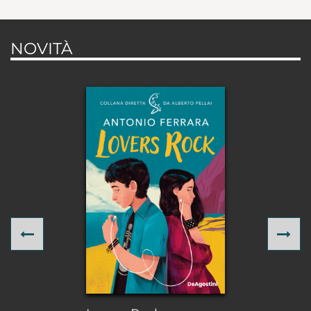
NOVITÀ
Previous
Ne