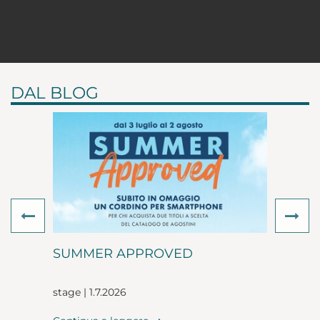
DAL BLOG
Previous
Ne
SUMMER APPROVED
stage | 1.7.2026