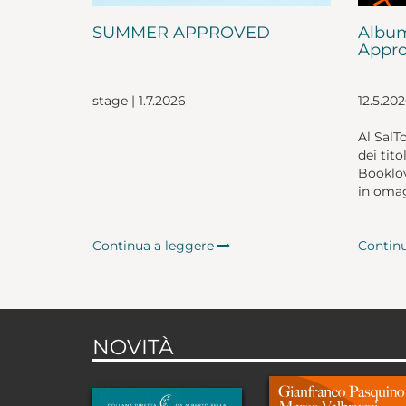
SUMMER APPROVED
Album
Appro
stage | 1.7.2026
12.5.20
Al SalT
dei tito
Booklov
in omag
Continua a leggere
Contin
NOVITÀ