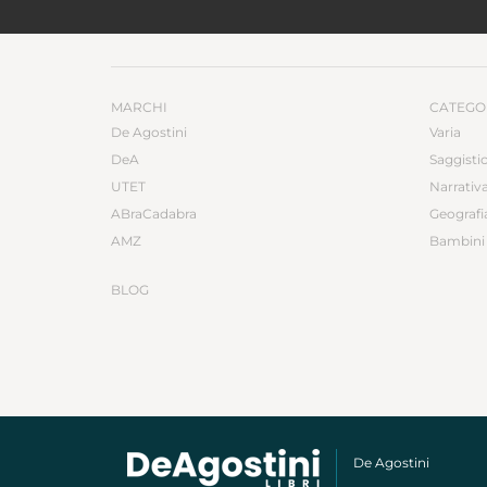
MARCHI
CATEGO
De Agostini
Varia
DeA
Saggisti
UTET
Narrativ
ABraCadabra
Geografi
AMZ
Bambini 
BLOG
De Agostini