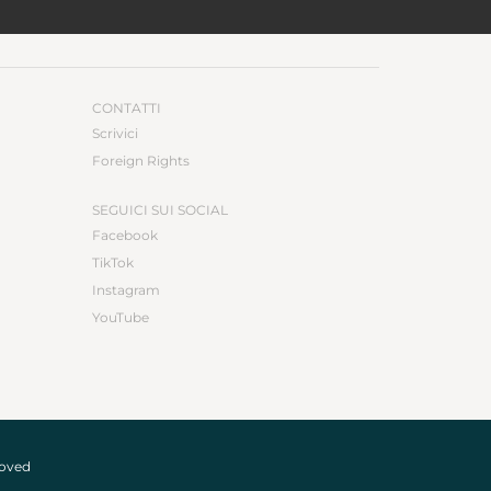
CONTATTI
Scrivici
Foreign Rights
SEGUICI SUI SOCIAL
Facebook
TikTok
Instagram
YouTube
roved