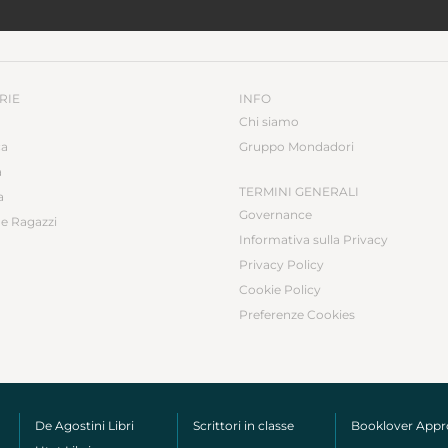
RIE
INFO
Chi siamo
ca
Gruppo Mondadori
a
TERMINI GENERALI
a
Governance
e Ragazzi
Informativa sulla Privacy
Privacy Policy
Cookie Policy
Preferenze Cookies
De Agostini Libri
Scrittori in classe
Booklover App