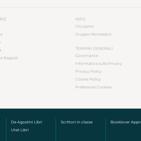
RIE
INFO
Chi siamo
ca
Gruppo Mondadori
a
TERMINI GENERALI
a
Governance
e Ragazzi
Informativa sulla Privacy
Privacy Policy
Cookie Policy
Preferenze Cookies
De Agostini Libri
Scrittori in classe
Booklover App
Utet Libri