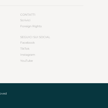
CONTATTI
Scrivici
Foreign Rights
SEGUICI SUI SOCIAL
Facebook
TikTok
Instagram
YouTube
roved