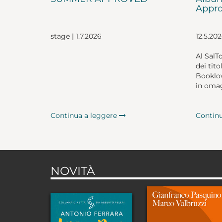
Appro
stage | 1.7.2026
12.5.20
Al SalT
dei tito
Booklov
in omag
Continua a leggere
Contin
NOVITÀ