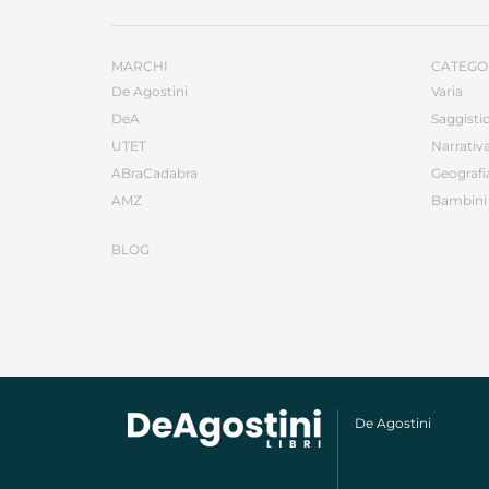
MARCHI
CATEGO
De Agostini
Varia
DeA
Saggisti
UTET
Narrativ
ABraCadabra
Geografi
AMZ
Bambini 
BLOG
De Agostini