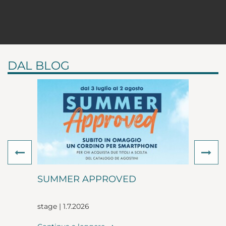
DAL BLOG
Previous
Ne
SUMMER APPROVED
stage | 1.7.2026