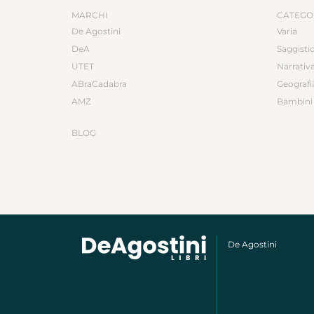
MARCHI
CATEGO
De Agostini
Varia
DeA
Saggisti
UTET
Narrativ
ABraCadabra
Geografi
AMZ
Bambini 
BLOG
De Agostini