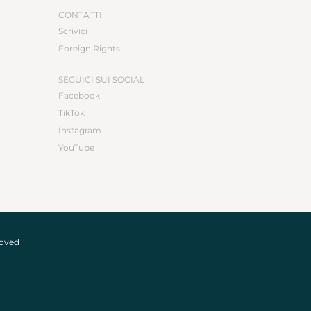
CONTATTI
Scrivici
Foreign Rights
SEGUICI SUI SOCIAL
Facebook
TikTok
Instagram
YouTube
roved