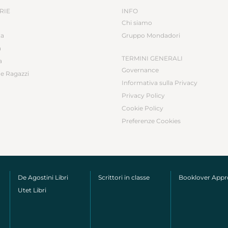
RIE
INFO
Chi siamo
ca
Gruppo Mondadori
a
TERMINI GENERALI
a
Governance
e Ragazzi
Informativa sulla Privacy
Privacy Policy
Cookie Policy
Preferenze Cookies
De Agostini Libri
Scrittori in classe
Booklover App
Utet Libri