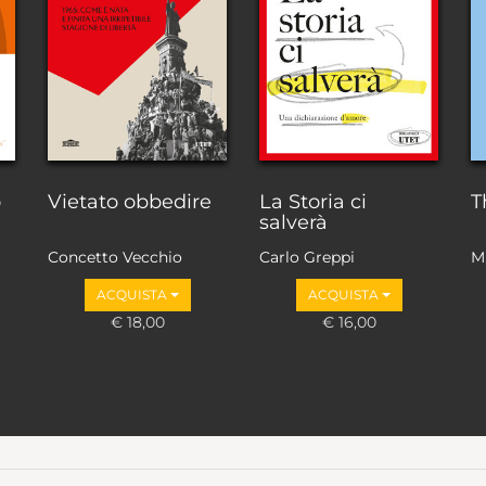
o
Vietato obbedire
La Storia ci
T
salverà
Concetto Vecchio
Carlo Greppi
M
ACQUISTA
ACQUISTA
€ 18,00
€ 16,00