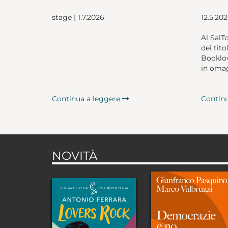
stage | 1.7.2026
12.5.20
Al SalT
dei tito
Booklov
in omag
Continua a leggere
Contin
NOVITÀ