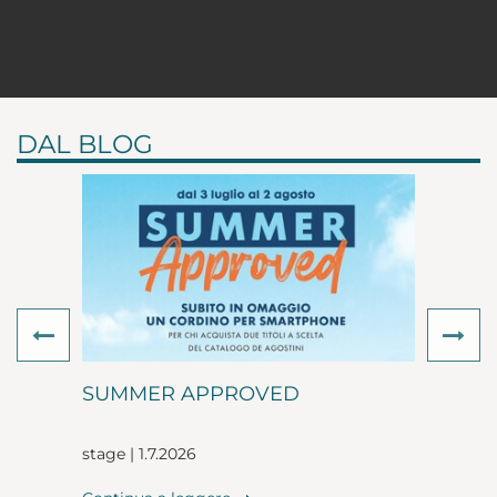
DAL BLOG
Previous
Ne
SUMMER APPROVED
stage | 1.7.2026