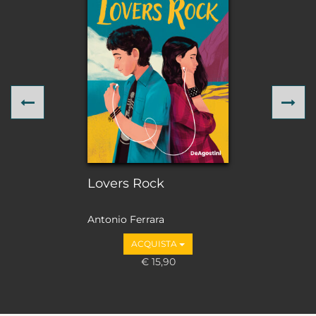
Previous
Ne
Lovers Rock
Antonio Ferrara
ACQUISTA
€ 15,90