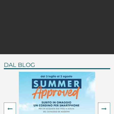
DAL BLOG
Previous
Ne