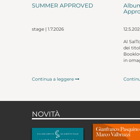
SUMMER APPROVED
Album
Appro
stage | 1.7.2026
12.5.20
Al SalT
dei tito
Booklov
in omag
Continua a leggere
Contin
NOVITÀ