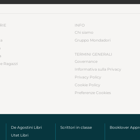
RIE
INFO
Chi siamo
ca
Gruppo Mondadori
a
TERMINI GENERALI
a
Governance
e Ragazzi
Informativa sulla Privacy
Privacy Policy
Cookie Policy
Preferenze Cookies
De Agostini Libri
Scrittori in classe
Booklover App
Utet Libri