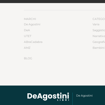
MARCHI
CATEGO
De Agostini
Varia
DeA
Saggisti
UTET
Narrativ
ABraCadabra
Geografi
AMZ
Bambini 
BLOG
De Agostini