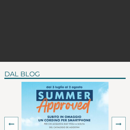
DAL BLOG
Previous
Ne