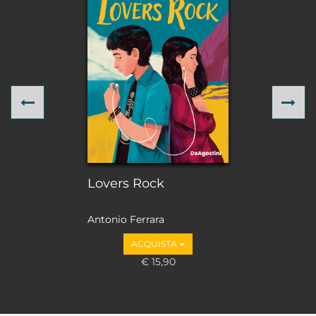
Previous
Ne
Lovers Rock
Antonio Ferrara
ACQUISTA
€ 15,90