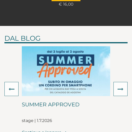
€ 16,00
DAL BLOG
Previous
Ne
SUMMER APPROVED
stage | 1.7.2026