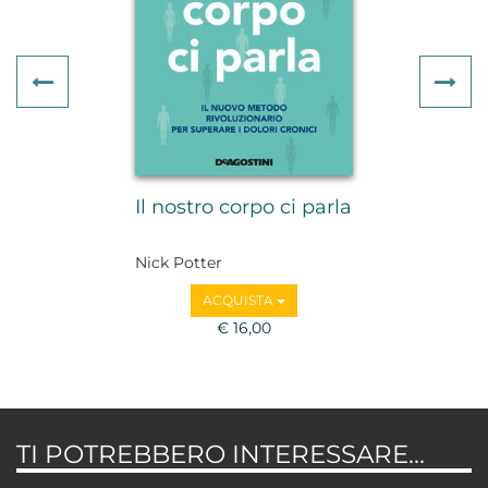
Previous
Ne
Il nostro corpo ci parla
Nick Potter
ACQUISTA
€ 16,00
TI POTREBBERO INTERESSARE...