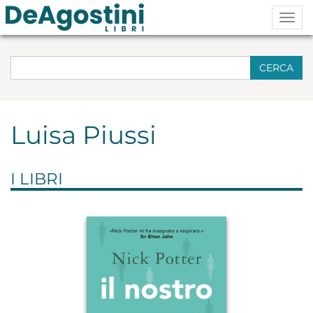
Togg
navig
CERCA
Luisa Piussi
I LIBRI