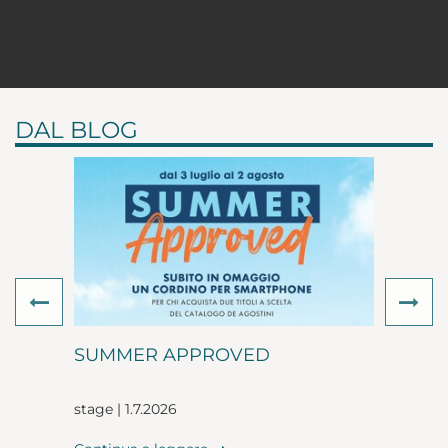
DAL BLOG
Previous
Ne
SUMMER APPROVED
stage | 1.7.2026