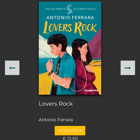
Previous
Ne
Lovers Rock
Antonio Ferrara
ACQUISTA
€ 15,90