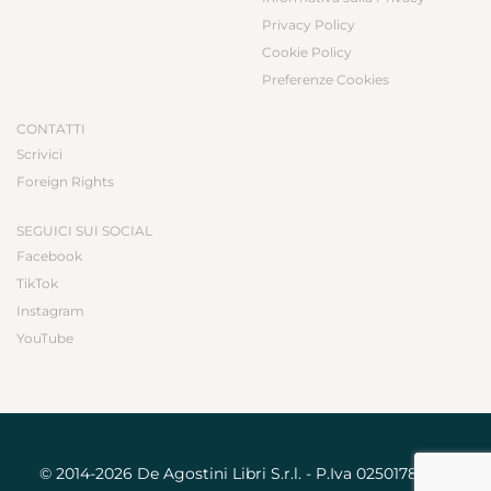
Privacy Policy
Cookie Policy
Preferenze Cookies
CONTATTI
Scrivici
Foreign Rights
SEGUICI SUI SOCIAL
Facebook
TikTok
Instagram
YouTube
© 2014-2026 De Agostini Libri S.r.l. - P.Iva 02501780031