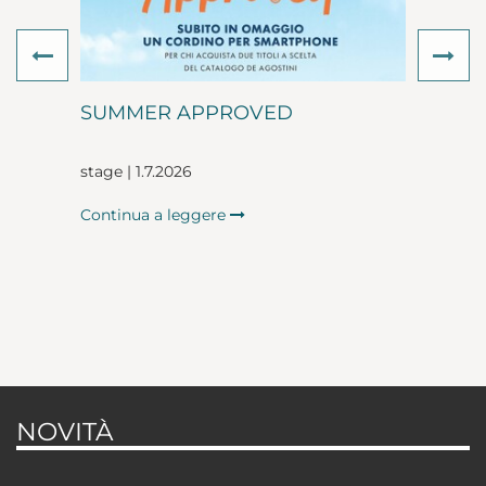
Previous
Ne
SUMMER APPROVED
stage | 1.7.2026
Continua a leggere
NOVITÀ