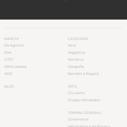
MARCHI
CATEGORIE
De Agostini
Varia
DeA
Saggistica
UTET
Narrativa
ABraCadabra
Geografia
AMZ
Bambini e Ragazzi
BLOG
INFO
Chi siamo
Gruppo Mondadori
TERMINI GENERALI
Governance
Informativa sulla Privacy