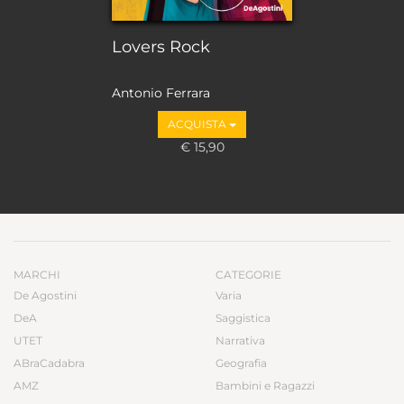
Lovers Rock
Antonio Ferrara
ACQUISTA
€ 15,90
MARCHI
CATEGORIE
De Agostini
Varia
DeA
Saggistica
UTET
Narrativa
ABraCadabra
Geografia
AMZ
Bambini e Ragazzi