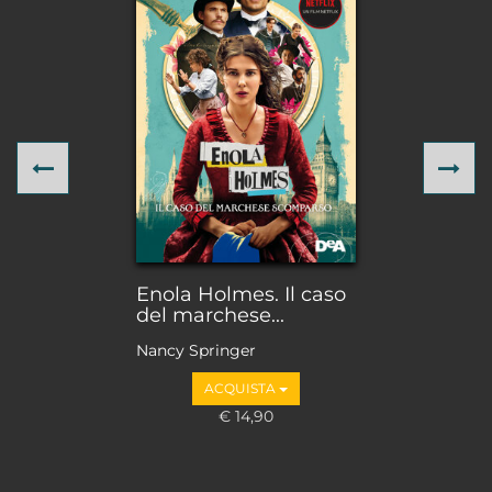
Previous
Ne
Enola Holmes. Il caso
del marchese...
Nancy Springer
ACQUISTA
€ 14,90