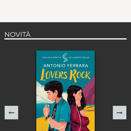
NOVITÀ
Previous
Ne