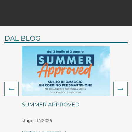
DAL BLOG
Previous
Ne
SUMMER APPROVED
stage | 1.7.2026