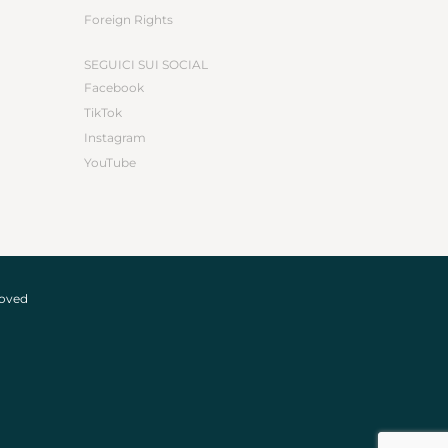
Foreign Rights
SEGUICI SUI SOCIAL
Facebook
TikTok
Instagram
YouTube
roved