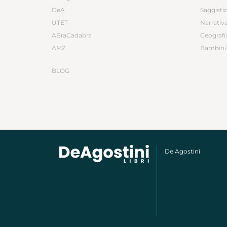
DeA
Saggisti
UTET
Narrativ
ABraCadabra
Geografi
AMZ
Bambini 
BLOG
De Agostini