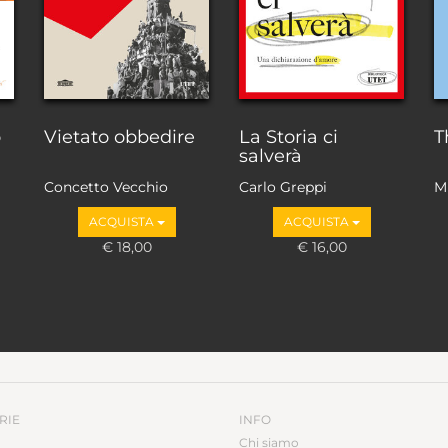
o
Vietato obbedire
La Storia ci
T
salverà
Concetto Vecchio
Carlo Greppi
M
ACQUISTA
ACQUISTA
€ 18,00
€ 16,00
RIE
INFO
Chi siamo