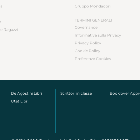
ca
Gruppo Mondadori
a
TERMINI GENERALI
a
Governance
e Ragazzi
Informativa sulla Privacy
Privacy Policy
Cookie Policy
Preferenze Cookies
De Agostini Libri
Scrittori in classe
Booklover App
Utet Libri