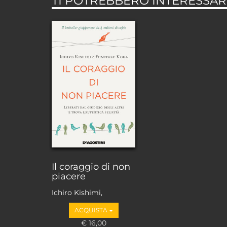
TI POTREBBERO INTERESSARE
Il coraggio di non
piacere
Ichiro Kishimi,
Fumitake Koga
ACQUISTA
€ 16,00