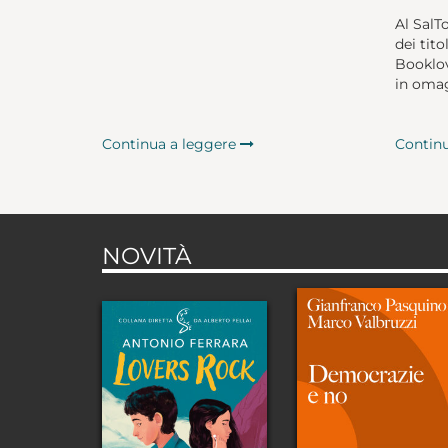
Al SalT
dei tito
Booklov
in omag
Continua a leggere
Contin
NOVITÀ