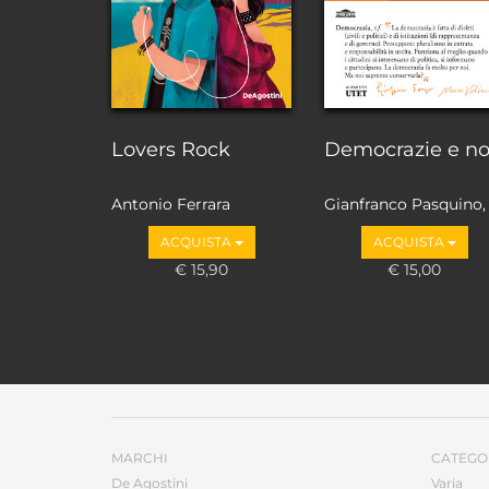
Lovers Rock
Democrazie e n
Antonio Ferrara
Gianfranco Pasquino,
Marco Valbruzzi
ACQUISTA
ACQUISTA
€ 15,90
€ 15,00
MARCHI
CATEGO
De Agostini
Varia