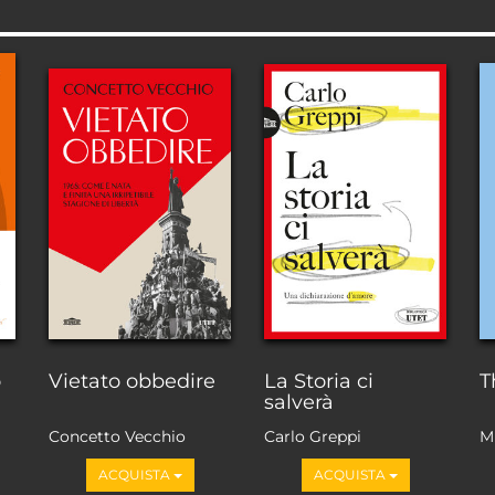
o
Vietato obbedire
La Storia ci
T
salverà
Concetto Vecchio
Carlo Greppi
M
ACQUISTA
ACQUISTA