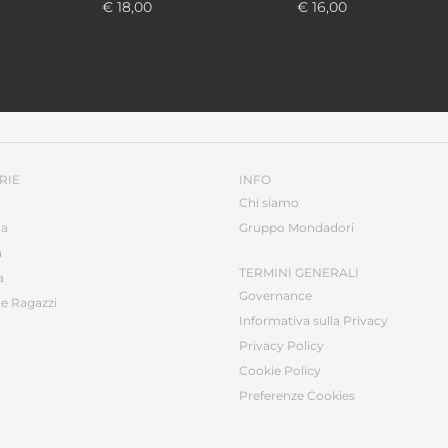
€ 18,00
€ 16,00
RIE
INFO
Chi siamo
ca
Gruppo Mondadori
a
TERMINI GENERALI
a
Governance
e Ragazzi
Informativa sulla Privacy
Privacy Policy
Cookie Policy
Preferenze Cookies