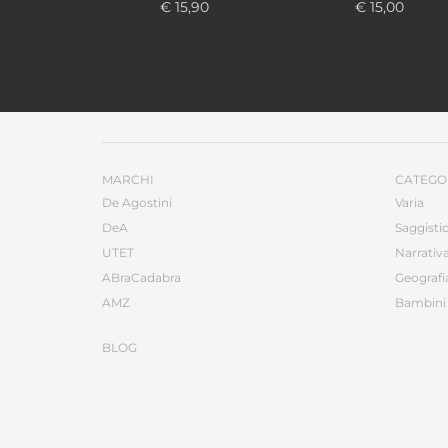
€ 15,90
€ 15,00
MARCHI
CATEGO
De Agostini
Varia
DeA
Saggisti
UTET
Narrativ
ABraCadabra
Geografi
AMZ
Bambini 
BLOG