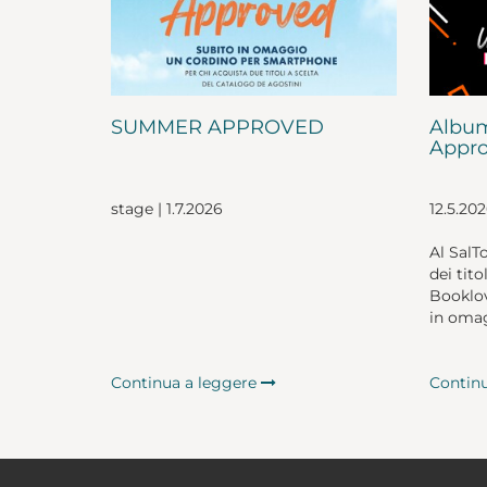
SUMMER APPROVED
Album
Appro
stage | 1.7.2026
12.5.20
Al SalT
dei tito
Booklov
in omag
Continua a leggere
Contin