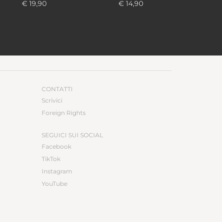
€ 19,90
€ 14,90
CONTATTI
Scrivici
Foreign Rights
SEGUICI SUI SOCIAL
Facebook
TikTok
Instagram
YouTube