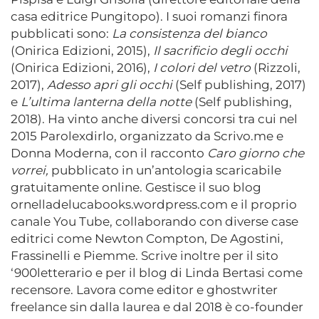
casa editrice Pungitopo).
I suoi romanzi finora
pubblicati sono:
La consistenza del bianco
(Onirica Edizioni, 2015),
Il sacrificio degli occhi
(Onirica Edizioni, 2016),
I colori del vetro
(Rizzoli,
2017),
Adesso apri gli occhi
(Self publishing, 2017)
e
L’ultima lanterna della notte
(Self publishing,
2018). Ha vinto anche diversi concorsi tra cui nel
2015 Parolexdirlo, organizzato da Scrivo.me e
Donna Moderna, con il racconto
Caro giorno che
vorrei,
pubblicato in un’antologia scaricabile
gratuitamente online. Gestisce il suo blog
ornelladelucabooks.wordpress.com e il proprio
canale You Tube, collaborando con diverse case
editrici come Newton Compton, De Agostini,
Frassinelli e Piemme. Scrive inoltre per il sito
‘900letterario e per il blog di Linda Bertasi come
recensore. Lavora come editor e ghostwriter
freelance sin dalla laurea e dal 2018 è co-founder