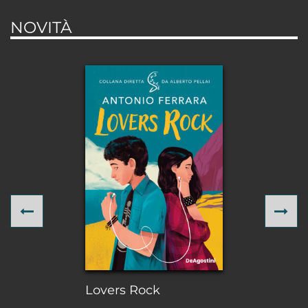
NOVITÀ
Previous
Ne
Lovers Rock