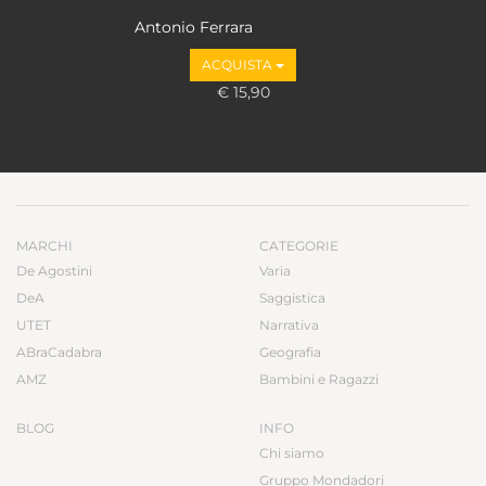
Antonio Ferrara
ACQUISTA
€ 15,90
MARCHI
CATEGORIE
De Agostini
Varia
DeA
Saggistica
UTET
Narrativa
ABraCadabra
Geografia
AMZ
Bambini e Ragazzi
BLOG
INFO
Chi siamo
Gruppo Mondadori