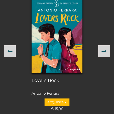
Previous
Ne
Lovers Rock
Antonio Ferrara
ACQUISTA
€ 15,90