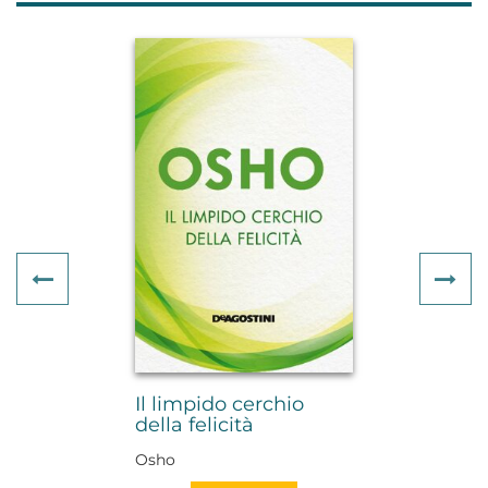
Previous
Ne
Il limpido cerchio
della felicità
Osho