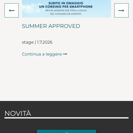
Previous
Ne
SUMMER APPROVED
stage | 1.7.2026
Continua a leggere
NOVITÀ