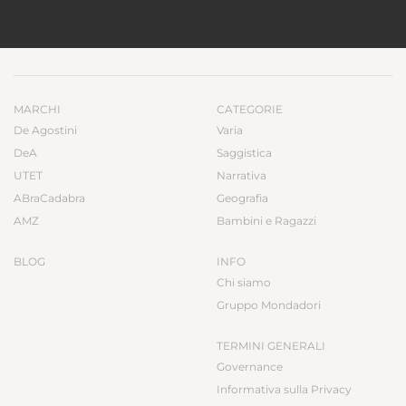
MARCHI
CATEGORIE
De Agostini
Varia
DeA
Saggistica
UTET
Narrativa
ABraCadabra
Geografia
AMZ
Bambini e Ragazzi
BLOG
INFO
Chi siamo
Gruppo Mondadori
TERMINI GENERALI
Governance
Informativa sulla Privacy