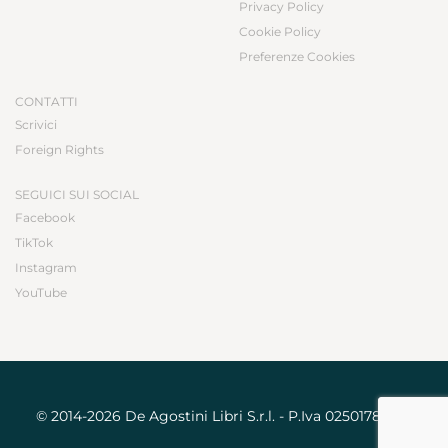
Privacy Policy
Cookie Policy
Preferenze Cookies
CONTATTI
Scrivici
Foreign Rights
SEGUICI SUI SOCIAL
Facebook
TikTok
Instagram
YouTube
© 2014-2026 De Agostini Libri S.r.l. - P.Iva 02501780031