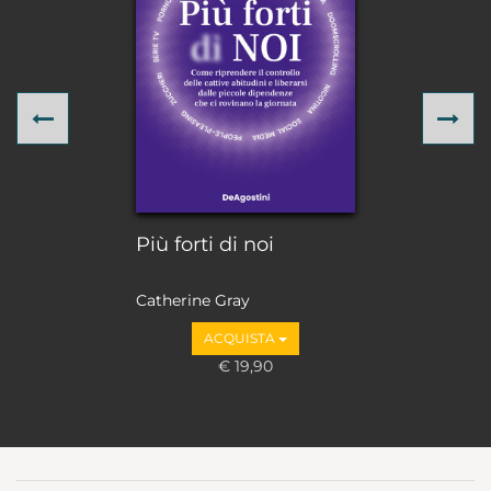
Previous
Ne
Più forti di noi
Catherine Gray
ACQUISTA
€ 19,90