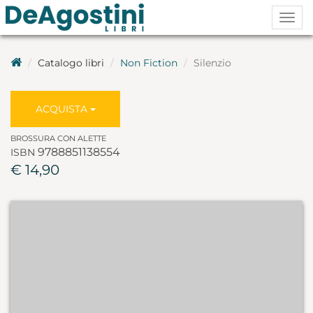
Togg
navig
Catalogo libri
Non Fiction
Silenzio
ACQUISTA
BROSSURA CON ALETTE
9788851138554
ISBN
€ 14,90