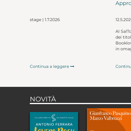
Appro
stage | 1.7.2026
12.5.20
Al SalT
dei tito
Booklov
in omag
Continua a leggere
Contin
NOVITÀ