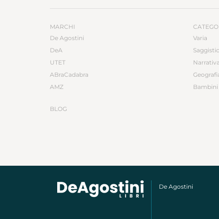
MARCHI
CATEGO
De Agostini
Varia
DeA
Saggisti
UTET
Narrativ
ABraCadabra
Geografi
AMZ
Bambini 
BLOG
De Agostini