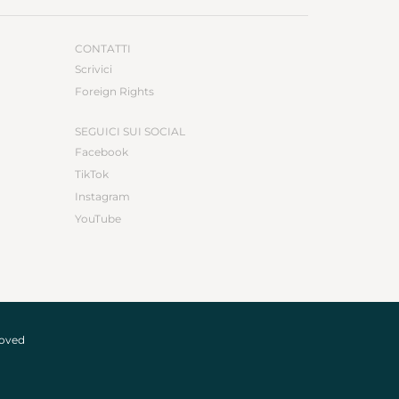
CONTATTI
Scrivici
Foreign Rights
SEGUICI SUI SOCIAL
Facebook
TikTok
Instagram
YouTube
roved