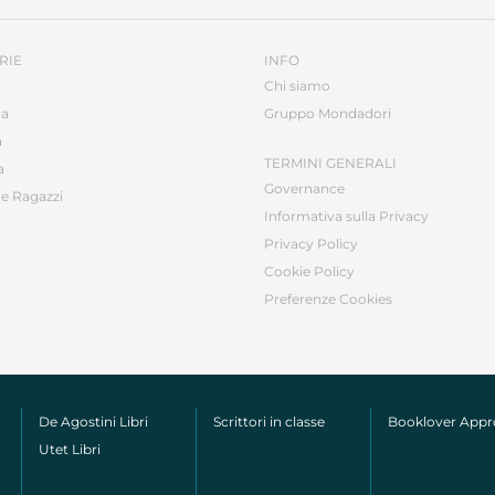
RIE
INFO
Chi siamo
ca
Gruppo Mondadori
a
TERMINI GENERALI
a
Governance
e Ragazzi
Informativa sulla Privacy
Privacy Policy
Cookie Policy
Preferenze Cookies
De Agostini Libri
Scrittori in classe
Booklover App
Utet Libri