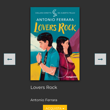
Previous
Ne
Lovers Rock
Antonio Ferrara
ACQUISTA