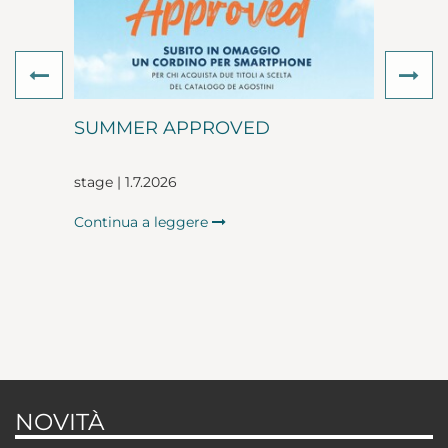
Previous
Ne
SUMMER APPROVED
stage | 1.7.2026
Continua a leggere
NOVITÀ