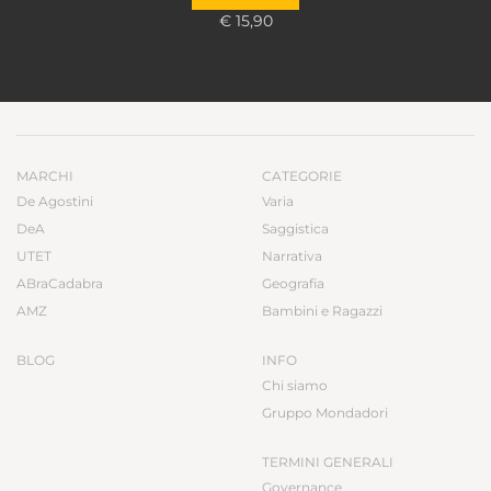
€ 15,90
MARCHI
CATEGORIE
De Agostini
Varia
DeA
Saggistica
UTET
Narrativa
ABraCadabra
Geografia
AMZ
Bambini e Ragazzi
BLOG
INFO
Chi siamo
Gruppo Mondadori
TERMINI GENERALI
Governance