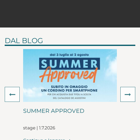
DAL BLOG
Previous
Ne
SUMMER APPROVED
stage | 1.7.2026