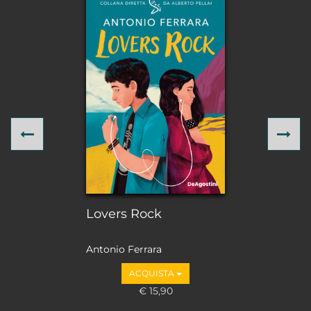
Previous
Ne
Lovers Rock
Antonio Ferrara
ACQUISTA
€ 15,90