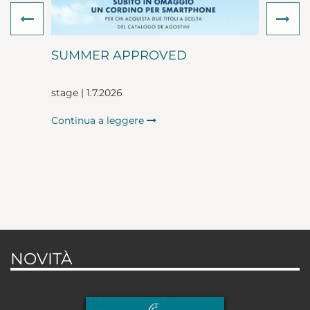
Previous
Ne
SUMMER APPROVED
stage | 1.7.2026
Continua a leggere
NOVITÀ