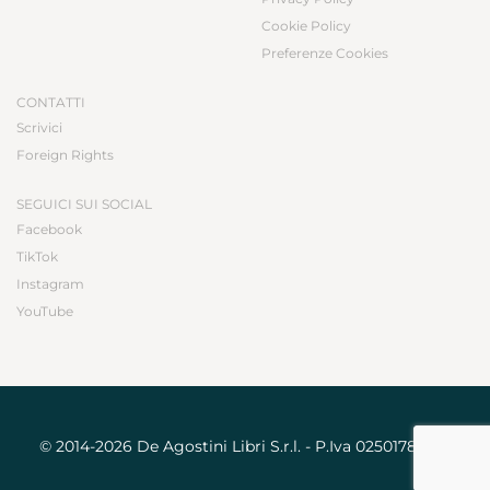
Cookie Policy
Preferenze Cookies
CONTATTI
Scrivici
Foreign Rights
SEGUICI SUI SOCIAL
Facebook
TikTok
Instagram
YouTube
© 2014-2026 De Agostini Libri S.r.l. - P.Iva 02501780031