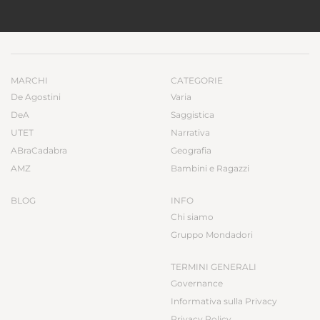
MARCHI
CATEGORIE
De Agostini
Varia
DeA
Saggistica
UTET
Narrativa
ABraCadabra
Geografia
AMZ
Bambini e Ragazzi
BLOG
INFO
Chi siamo
Gruppo Mondadori
TERMINI GENERALI
Governance
Informativa sulla Privacy
Privacy Policy