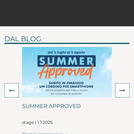
DAL BLOG
Previous
Ne
SUMMER APPROVED
stage | 1.7.2026