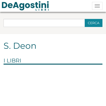
Togg
navig
CERCA
S. Deon
I LIBRI