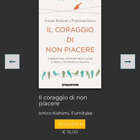
Previous
Ne
Il coraggio di non
piacere
Ichiro Kishimi, Fumitake
Koga
ACQUISTA
€ 16,00