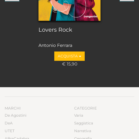
Lovers Rock
Antonio Ferrara
ACQUISTA
€ 15,90
MARCHI
CATEGORIE
De Agostini
Varia
DeA
Saggistica
UTET
Narrativa
ABraCadabra
Geografia