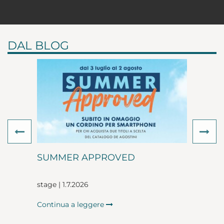
DAL BLOG
Previous
Ne
SUMMER APPROVED
stage | 1.7.2026
Continua a leggere