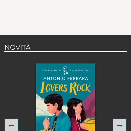
NOVITÀ
Previous
Ne