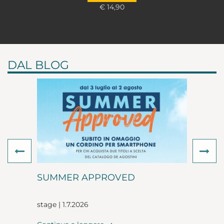
€ 14,90
DAL BLOG
Previous
Ne
SUMMER APPROVED
stage | 1.7.2026