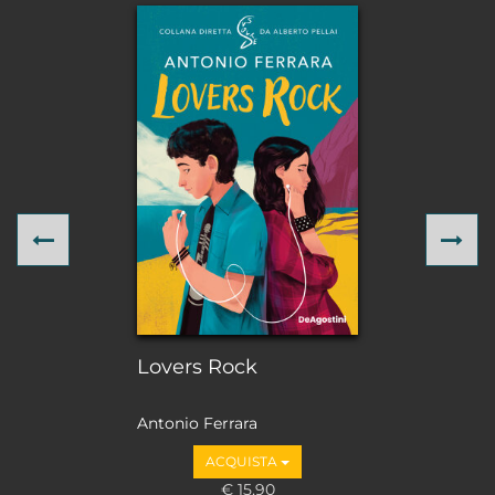
Previous
Ne
Lovers Rock
Antonio Ferrara
ACQUISTA
€ 15,90