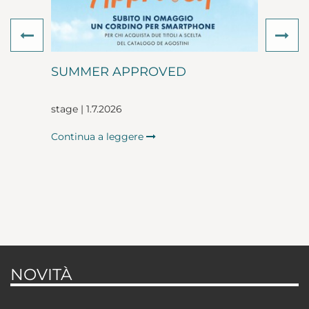
Previous
Ne
SUMMER APPROVED
stage | 1.7.2026
Continua a leggere
NOVITÀ