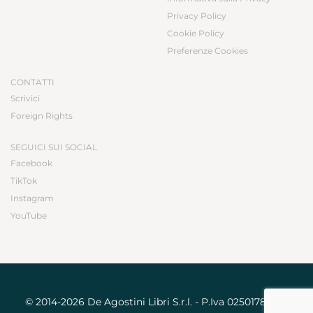
Privacy Policy
Cookie Policy
Preferenze Cookies
CONTATTI
Scrivici
Foreign Rights
SEGUICI SUI SOCIAL
Facebook
TikTok
Instagram
YouTube
© 2014-2026 De Agostini Libri S.r.l. - P.Iva 02501780031