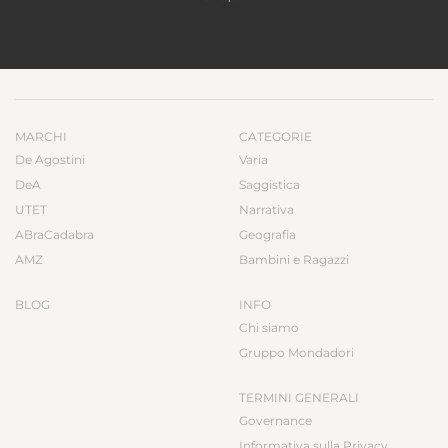
MARCHI
CATEGORIE
De Agostini
Varia
DeA
Saggistica
UTET
Narrativa
ABraCadabra
Geografia
AMZ
Bambini e Ragazzi
BLOG
INFO
Chi siamo
Gruppo Mondadori
TERMINI GENERALI
Governance
Informativa sulla Privacy