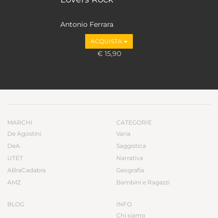
Antonio Ferrara
ACQUISTA
€ 15,90
MARCHI
CATEGORIE
De Agostini
Varia
DeA
Saggistica
UTET
Narrativa
ABraCadabra
Geografia
AMZ
Bambini e Ragazzi
BLOG
INFO
Chi siamo