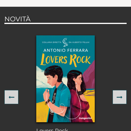
NOVITÀ
Previous
Ne
Lovers Rock