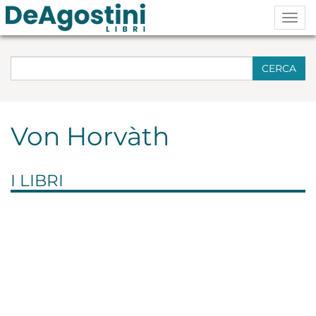
Togg
navig
CERCA
Von Horvàth
I LIBRI