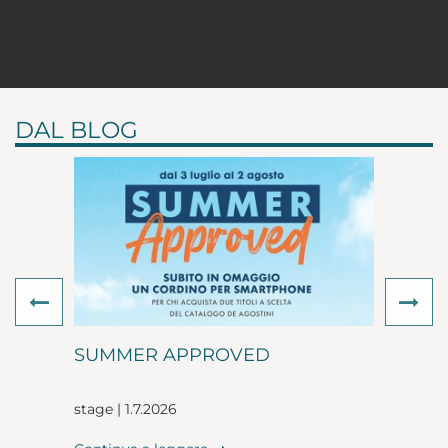
DAL BLOG
Previous
Ne
SUMMER APPROVED
stage | 1.7.2026