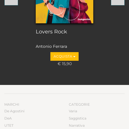
Lovers Rock
Antonio Ferrara
ACQUISTA
€ 15,90
MARCHI
CATEGORIE
De Agostini
Varia
DeA
Saggistica
UTET
Narrativa