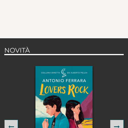
NOVITÀ
Previous
Ne