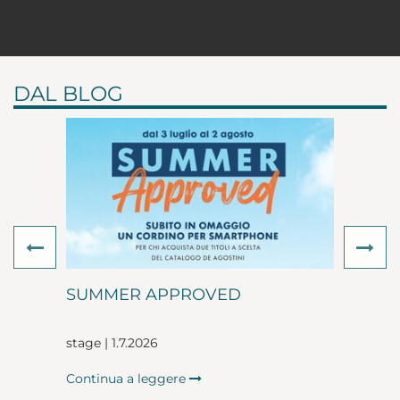
DAL BLOG
Previous
Ne
SUMMER APPROVED
stage | 1.7.2026
Continua a leggere