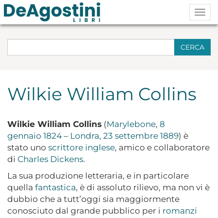
Togg
navig
CERCA
Wilkie William Collins
Wilkie William Collins
(
Marylebone
,
8
gennaio
1824
–
Londra
,
23 settembre
1889
) è
stato uno
scrittore
inglese
, amico e collaboratore
di
Charles Dickens
.
La sua produzione letteraria, e in particolare
quella
fantastica
, è di assoluto rilievo, ma non vi è
dubbio che a tutt’oggi sia maggiormente
conosciuto dal grande pubblico per i
romanzi