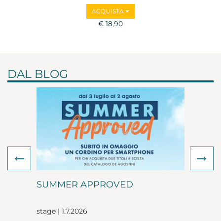
ACQUISTA
€ 18,90
DAL BLOG
Previous
Ne
SUMMER APPROVED
stage | 1.7.2026