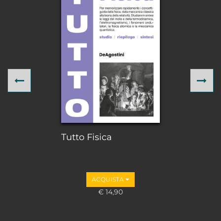
Previous
Ne
Tutto Fisica
ACQUISTA
€ 14,90