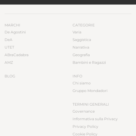
MARCHI
CATEGORIE
De Agostini
Varia
DeA
Saggistica
UTET
Narrativa
ABraCadabra
Geografia
AMZ
Bambini e Ragazzi
BLOG
INFO
Chi siamo
Gruppo Mondadori
TERMINI GENERALI
Governance
Informativa sulla Privacy
Privacy Policy
Cookie Policy