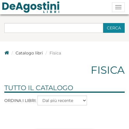
Togg
navig
CERCA
Catalogo libri
Fisica
FISICA
TUTTO IL CATALOGO
ORDINA I LIBRI: