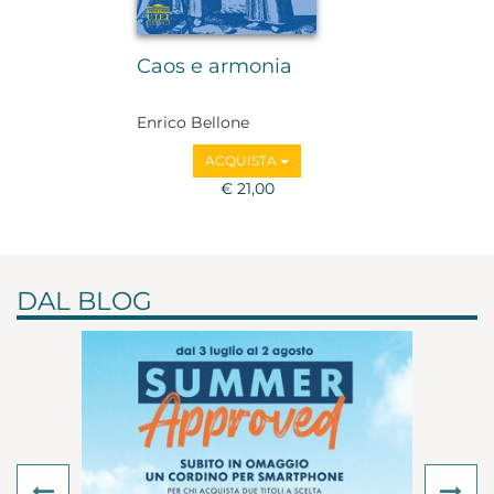
Caos e armonia
Enrico Bellone
ACQUISTA
€ 21,00
DAL BLOG
Previous
Ne