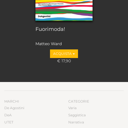
Fuorimoda!
Matteo Ward
ACQUISTA
€ 17,90
MARCHI
CATEGORIE
De Agostini
Varia
DeA
Saggistica
UTET
Narrativa