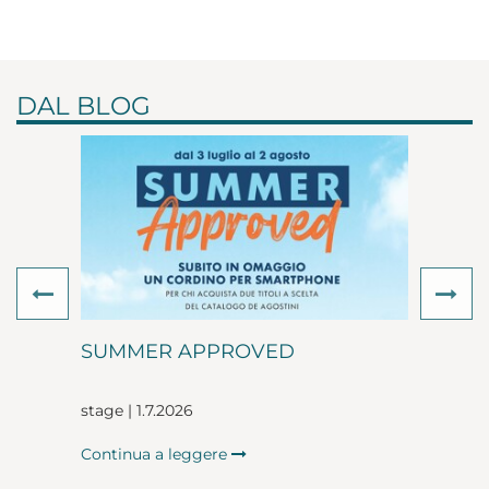
DAL BLOG
Previous
Ne
SUMMER APPROVED
stage | 1.7.2026
Continua a leggere