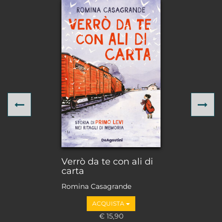
Previous
Ne
Verrò da te con ali di
carta
Romina Casagrande
ACQUISTA
€ 15,90