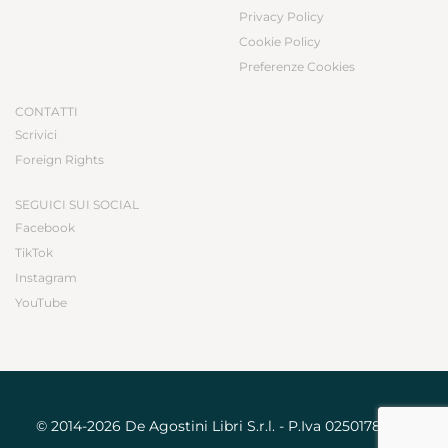
Privacy Policy
Cookie Policy
Preferenze Cookies
CONTATTI
Scrivici
Foreign Rights
SEGUICI SUI SOCIAL
Facebook
TikTok
Instagram
YouTube
© 2014-2026 De Agostini Libri S.r.l. - P.Iva 02501780031