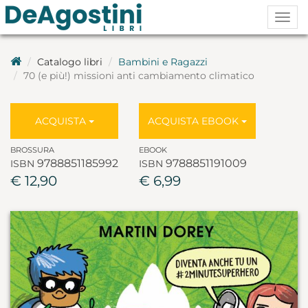
Togg
navig
Catalogo libri
Bambini e Ragazzi
70 (e più!) missioni anti cambiamento climatico
ACQUISTA
ACQUISTA EBOOK
BROSSURA
EBOOK
9788851185992
9788851191009
ISBN
ISBN
€ 12,90
€ 6,99