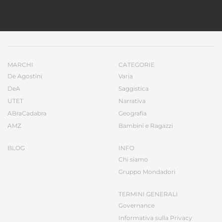
MARCHI
CATEGORIE
De Agostini
Varia
DeA
Saggistica
UTET
Narrativa
ABraCadabra
Geografia
AMZ
Bambini e Ragazzi
BLOG
INFO
Chi siamo
Gruppo Mondadori
TERMINI GENERALI
Governance
Informativa sulla Privacy