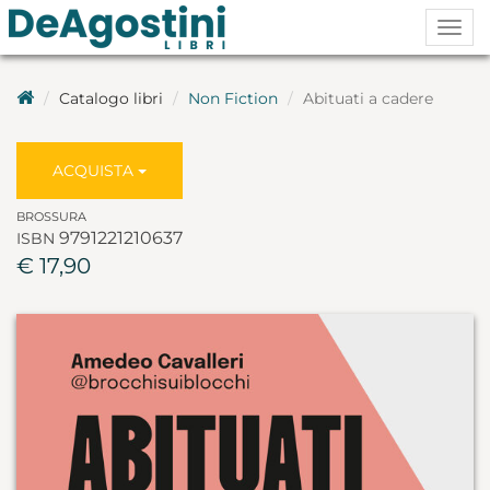
Togg
navig
Catalogo libri
Non Fiction
Abituati a cadere
ACQUISTA
BROSSURA
9791221210637
ISBN
€ 17,90