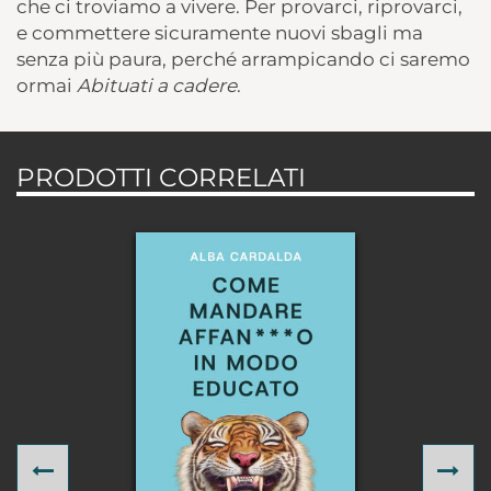
che ci troviamo a vivere. Per provarci, riprovarci,
e commettere sicuramente nuovi sbagli ma
senza più paura, perché arrampicando ci saremo
ormai
Abituati a cadere
.
PRODOTTI CORRELATI
Previous
Ne