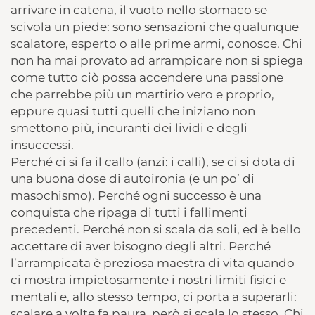
arrivare in catena, il vuoto nello stomaco se
scivola un piede: sono sensazioni che qualunque
scalatore, esperto o alle prime armi, conosce. Chi
non ha mai provato ad arrampicare non si spiega
come tutto ciò possa accendere una passione
che parrebbe più un martirio vero e proprio,
eppure quasi tutti quelli che iniziano non
smettono più, incuranti dei lividi e degli
insuccessi.
Perché ci si fa il callo (anzi: i calli), se ci si dota di
una buona dose di autoironia (e un po’ di
masochismo). Perché ogni successo è una
conquista che ripaga di tutti i fallimenti
precedenti. Perché non si scala da soli, ed è bello
accettare di aver bisogno degli altri. Perché
l’arrampicata è preziosa maestra di vita quando
ci mostra impietosamente i nostri limiti fisici e
mentali e, allo stesso tempo, ci porta a superarli:
scalare a volte fa paura, però si scala lo stesso. Chi