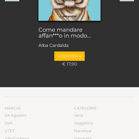
Come mandare
affan***o in modo...
Alba Cardalda
ACQUISTA
€ 17,90
MARCHI
CATEGORIE
De Agostini
Varia
DeA
Saggistica
UTET
Narrativa
ABraCadabra
Geografia