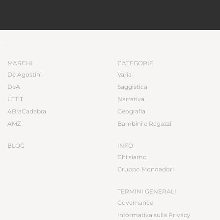
MARCHI
CATEGORIE
De Agostini
Varia
DeA
Saggistica
UTET
Narrativa
ABraCadabra
Geografia
AMZ
Bambini e Ragazzi
BLOG
INFO
Chi siamo
Gruppo Mondadori
TERMINI GENERALI
Governance
Informativa sulla Privacy