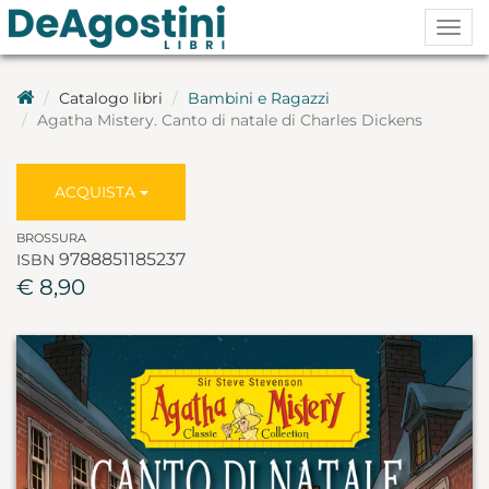
Togg
navig
Catalogo libri
Bambini e Ragazzi
Agatha Mistery. Canto di natale di Charles Dickens
ACQUISTA
BROSSURA
9788851185237
ISBN
€ 8,90