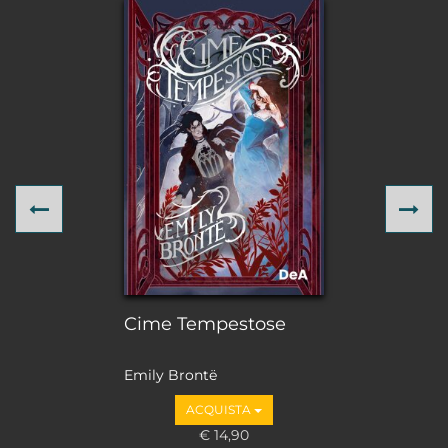
Previous
Ne
Cime Tempestose
Emily Brontë
ACQUISTA
€ 14,90