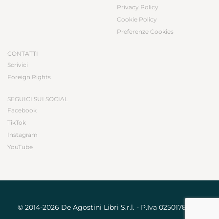
Privacy Policy
Cookie Policy
Preferenze Cookies
CONTATTI
Scrivici
Foreign Rights
SEGUICI SUI SOCIAL
Facebook
TikTok
Instagram
YouTube
© 2014-2026 De Agostini Libri S.r.l. - P.Iva 02501780031