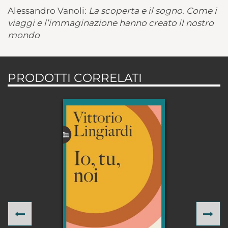
Alessandro Vanoli:
La scoperta e il sogno. Come i
viaggi e l’immaginazione hanno creato il nostro
mondo
PRODOTTI CORRELATI
Previous
Ne