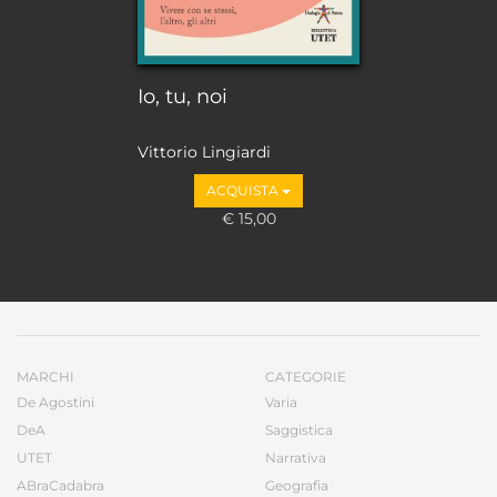
Io, tu, noi
Vittorio Lingiardi
ACQUISTA
€ 15,00
MARCHI
CATEGORIE
De Agostini
Varia
DeA
Saggistica
UTET
Narrativa
ABraCadabra
Geografia