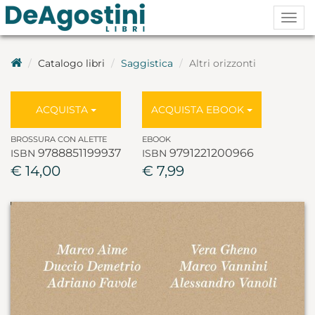
Togg
navig
Catalogo libri
Saggistica
Altri orizzonti
ACQUISTA
ACQUISTA EBOOK
BROSSURA CON ALETTE
EBOOK
9788851199937
9791221200966
ISBN
ISBN
€ 14,00
€ 7,99