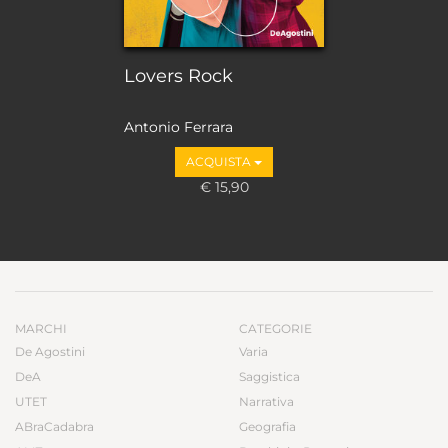
Lovers Rock
Antonio Ferrara
ACQUISTA
€ 15,90
MARCHI
CATEGORIE
De Agostini
Varia
DeA
Saggistica
UTET
Narrativa
ABraCadabra
Geografia