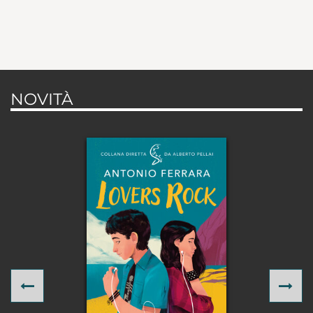
NOVITÀ
Previous
Ne