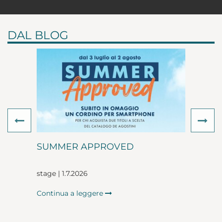
DAL BLOG
Previous
Ne
SUMMER APPROVED
stage | 1.7.2026
Continua a leggere