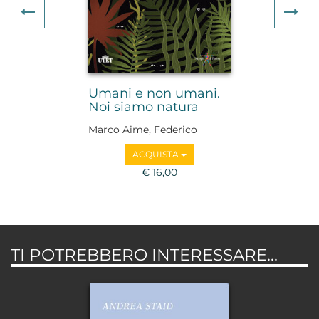
Previous
Ne
Umani e non umani.
Noi siamo natura
Marco Aime, Federico
Faloppa, Adriano Favole,
ACQUISTA
Guido Barbujani, Irene
Borgna, Emanuela
€ 16,00
Borgnino, Ugo Morelli,
Marco Paolini
TI POTREBBERO INTERESSARE...