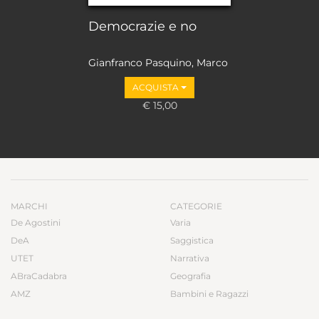
Democrazie e no
Gianfranco Pasquino, Marco
Valbruzzi
ACQUISTA
€ 15,00
MARCHI
CATEGORIE
De Agostini
Varia
DeA
Saggistica
UTET
Narrativa
ABraCadabra
Geografia
AMZ
Bambini e Ragazzi