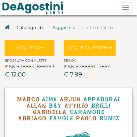
Togg
navig
Catalogo libri
Saggistica
L'oltre e l'altro
ACQUISTA
ACQUISTA EBOOK
BROSSURA CON ALETTE
EBOOK
9788841899793
9788851117894
ISBN
ISBN
€ 12,00
€ 7,99