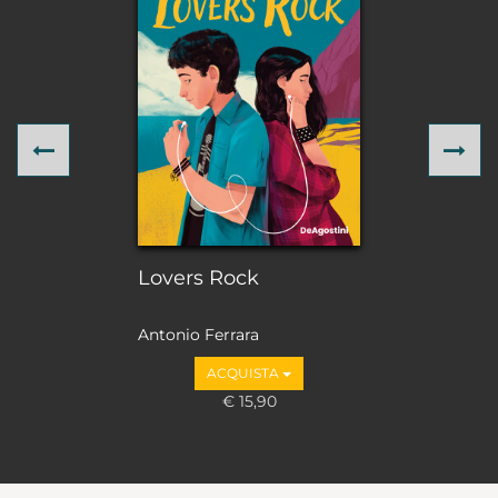
Previous
Ne
Lovers Rock
Antonio Ferrara
ACQUISTA
€ 15,90