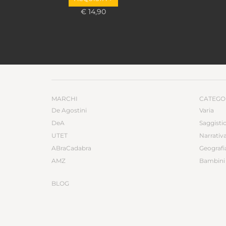
€ 14,90
MARCHI
CATEGO
De Agostini
Varia
DeA
Saggisti
UTET
Narrativ
ABraCadabra
Geografi
AMZ
Bambini 
BLOG