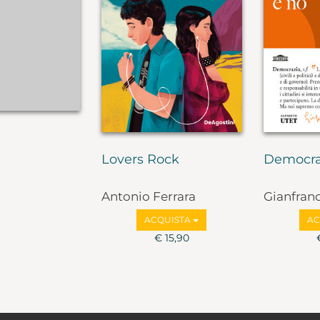
Lovers Rock
Democra
Antonio Ferrara
Gianfran
Marco Va
ACQUISTA
AC
€ 15,90