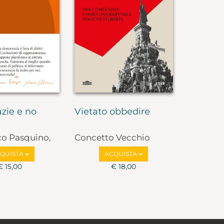
zie e no
Vietato obbedire
co Pasquino,
Concetto Vecchio
lbruzzi
QUISTA
ACQUISTA
€ 15,00
€ 18,00