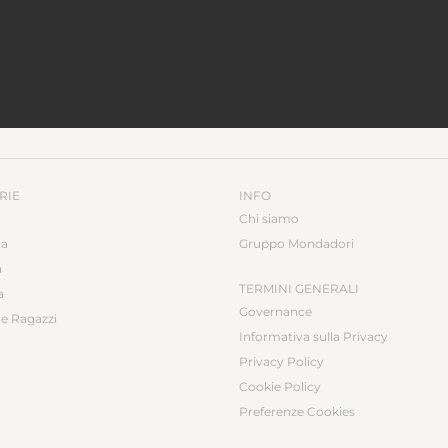
RIE
INFO
Chi siamo
ca
Gruppo Mondadori
a
TERMINI GENERALI
a
Governance
e Ragazzi
Informativa sulla Privacy
Privacy Policy
Cookie Policy
Preferenze Cookies