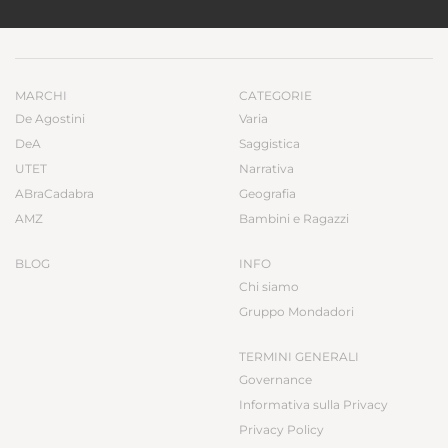
MARCHI
CATEGORIE
De Agostini
Varia
DeA
Saggistica
UTET
Narrativa
ABraCadabra
Geografia
AMZ
Bambini e Ragazzi
BLOG
INFO
Chi siamo
Gruppo Mondadori
TERMINI GENERALI
Governance
Informativa sulla Privacy
Privacy Policy