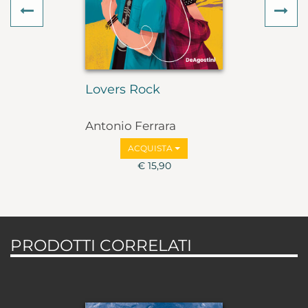
Previous
Ne
Lovers Rock
Antonio Ferrara
ACQUISTA
€ 15,90
PRODOTTI CORRELATI