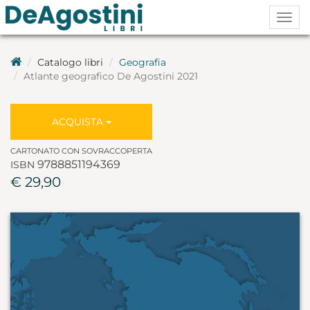
Togg
navig
Catalogo libri
Geografia
Atlante geografico De Agostini 2021
ACQUISTA
CARTONATO CON SOVRACCOPERTA
9788851194369
ISBN
€ 29,90