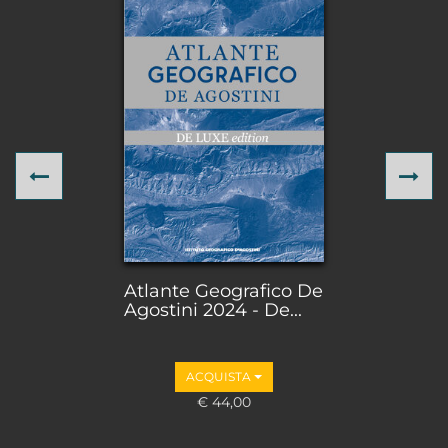
Previous
Ne
Atlante Geografico De
Agostini 2024 - De...
ACQUISTA
€ 44,00