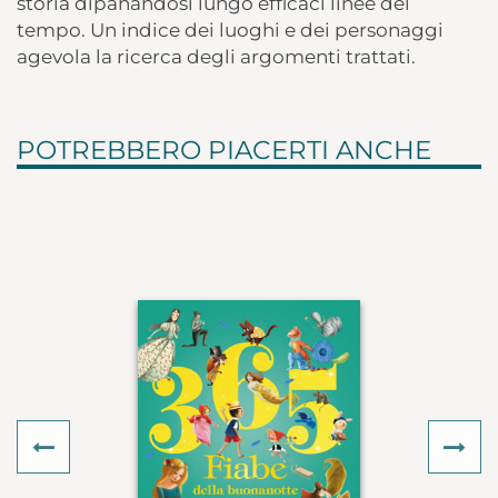
storia dipanandosi lungo efficaci linee del
tempo. Un indice dei luoghi e dei personaggi
agevola la ricerca degli argomenti trattati.
POTREBBERO PIACERTI ANCHE
Previous
Ne