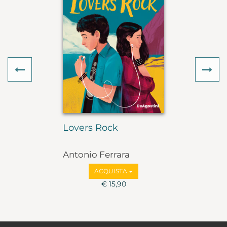
Previous
Ne
Lovers Rock
Antonio Ferrara
ACQUISTA
€ 15,90