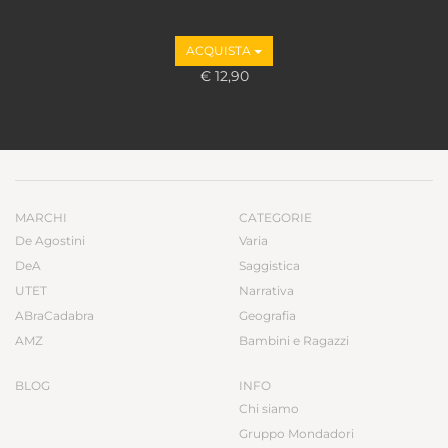
ACQUISTA
€ 12,90
MARCHI
CATEGORIE
De Agostini
Varia
DeA
Saggistica
UTET
Narrativa
ABraCadabra
Geografia
AMZ
Bambini e Ragazzi
BLOG
INFO
Chi siamo
Gruppo Mondadori