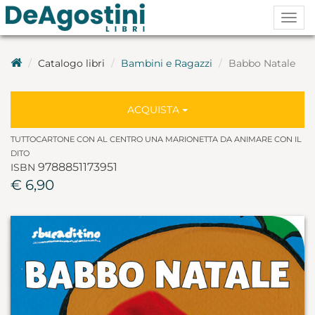
Togg
navig
Catalogo libri
Bambini e Ragazzi
Babbo Natale
ACQUISTA
TUTTOCARTONE CON AL CENTRO UNA MARIONETTA DA ANIMARE CON IL
DITO
9788851173951
ISBN
€ 6,90