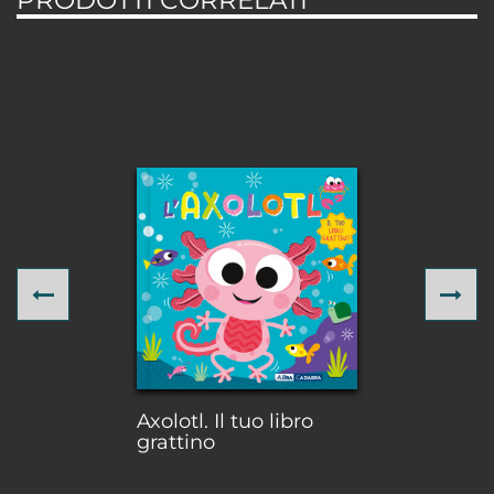
PRODOTTI CORRELATI
Previous
Ne
Axolotl. Il tuo libro
grattino