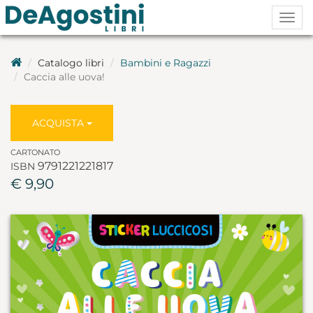
Togg
navig
Catalogo libri
Bambini e Ragazzi
Caccia alle uova!
ACQUISTA
CARTONATO
9791221221817
ISBN
€ 9,90