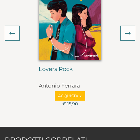
Previous
Ne
Lovers Rock
Antonio Ferrara
ACQUISTA
€ 15,90