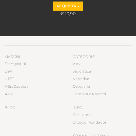
ACQUISTA
€ 10,90
MARCHI
CATEGORIE
De Agostini
Varia
DeA
Saggistica
UTET
Narrativa
ABraCadabra
Geografia
AMZ
Bambini e Ragazzi
BLOG
INFO
Chi siamo
Gruppo Mondadori
TERMINI GENERALI