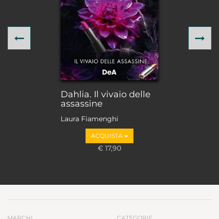
Previous
Ne
Dahlia. Il vivaio delle
assassine
Laura Fiamenghi
ACQUISTA
€ 17,90
MARCHI
CATEGORIE