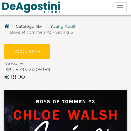
Togg
navig
Catalogo libri
Young Adult
Boys of Tommen #3 - Saving 6
ACQUISTA
BROSSURA
9791221209389
ISBN
€ 18,90