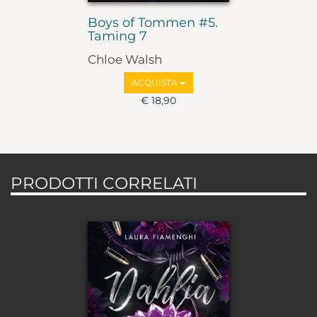
Boys of Tommen #5.
Taming 7
Chloe Walsh
ACQUISTA
€ 18,90
PRODOTTI CORRELATI