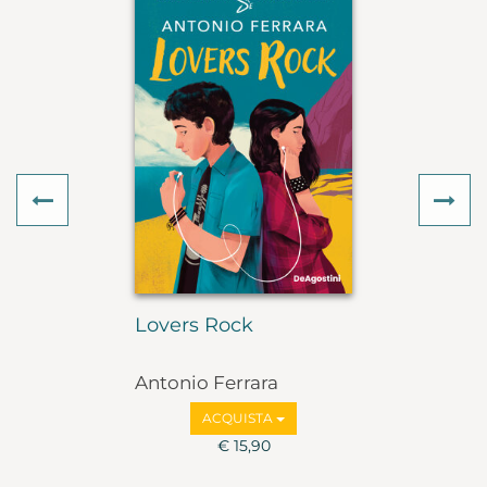
Previous
Ne
Lovers Rock
Antonio Ferrara
ACQUISTA
€ 15,90