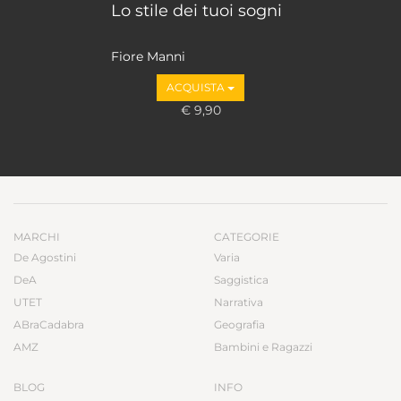
Lo stile dei tuoi sogni
Fiore Manni
ACQUISTA
€ 9,90
MARCHI
CATEGORIE
De Agostini
Varia
DeA
Saggistica
UTET
Narrativa
ABraCadabra
Geografia
AMZ
Bambini e Ragazzi
BLOG
INFO