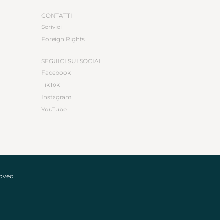
CONTATTI
Scrivici
Foreign Rights
SEGUICI SUI SOCIAL
Facebook
TikTok
Instagram
YouTube
roved