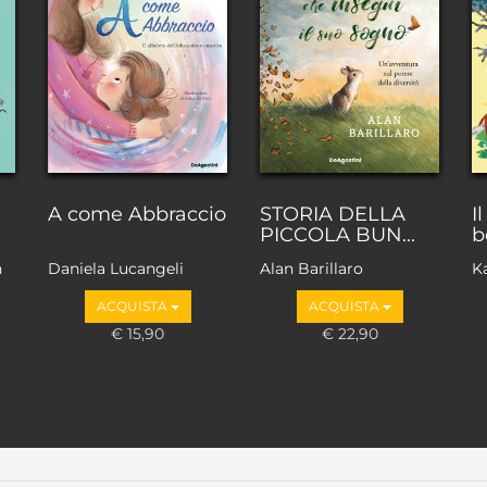
A come Abbraccio
STORIA DELLA
I
PICCOLA BUN...
b
n
Daniela Lucangeli
Alan Barillaro
K
ACQUISTA
ACQUISTA
€ 15,90
€ 22,90