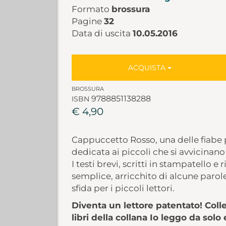
Formato
brossura
Pagine
32
Data di uscita
10.05.2016
ACQUISTA
BROSSURA
9788851138288
ISBN
€ 4,90
Cappuccetto Rosso, una delle fiabe p
dedicata ai piccoli che si avvicinano
I testi brevi, scritti in stampatello e
semplice, arricchito di alcune paro
sfida per i piccoli lettori.
Diventa un lettore patentato! Colle
libri della collana Io leggo da sol