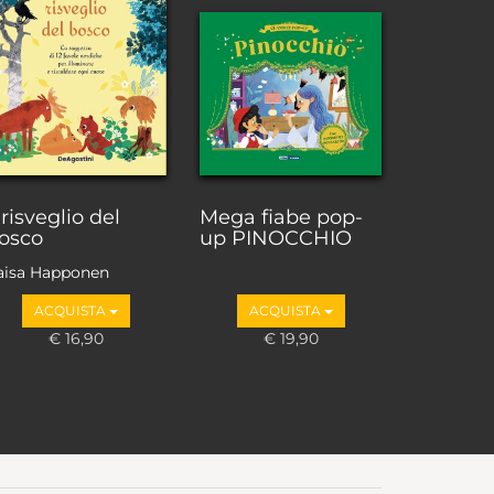
l risveglio del
Mega fiabe pop-
osco
up PINOCCHIO
aisa Happonen
ACQUISTA
ACQUISTA
€ 16,90
€ 19,90