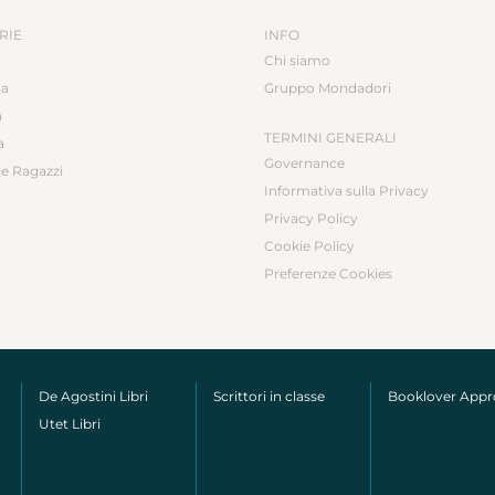
RIE
INFO
Chi siamo
ca
Gruppo Mondadori
a
TERMINI GENERALI
a
Governance
e Ragazzi
Informativa sulla Privacy
Privacy Policy
Cookie Policy
Preferenze Cookies
De Agostini Libri
Scrittori in classe
Booklover App
Utet Libri