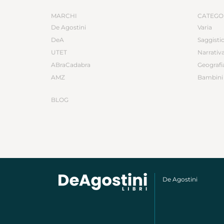
MARCHI
CATEGO
De Agostini
Varia
DeA
Saggisti
UTET
Narrativ
ABraCadabra
Geografi
AMZ
Bambini 
BLOG
De Agostini