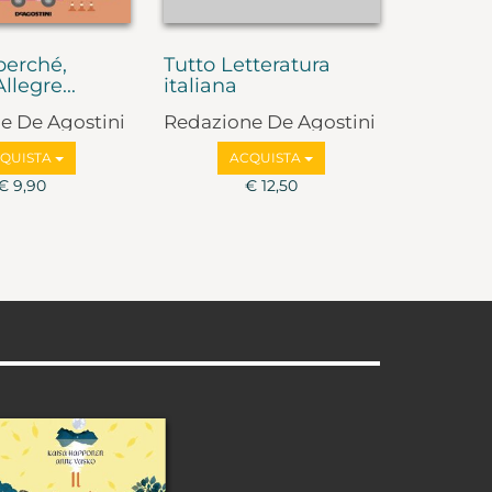
perché,
Tutto Letteratura
llegre...
italiana
e De Agostini
Redazione De Agostini
QUISTA
ACQUISTA
€ 9,90
€ 12,50