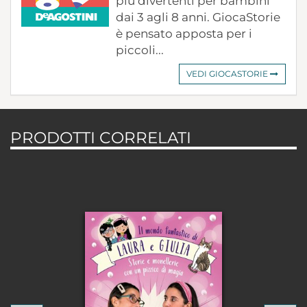
più divertenti per bambini
dai 3 agli 8 anni. GiocaStorie
è pensato apposta per i
piccoli...
VEDI GIOCASTORIE
PRODOTTI CORRELATI