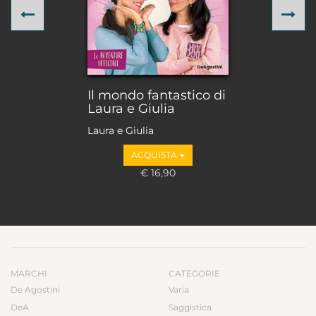
Previous
Ne
Il mondo fantastico di
Laura e Giulia
Laura e Giulia
ACQUISTA
€ 16,90
MARCHI
CATEGORIE
De Agostini
Varia
DeA
Saggistica